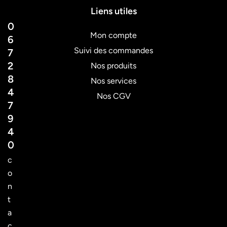
Liens utiles
0
Mon compte
6
Suivi des commandes
7
2
Nos produits
8
Nos services
4
Nos CGV
7
9
4
0
c
o
n
t
a
c