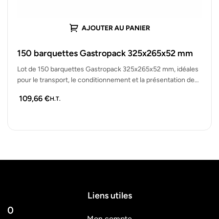
AJOUTER AU PANIER
150 barquettes Gastropack 325x265x52 mm
Lot de 150 barquettes Gastropack 325x265x52 mm, idéales
pour le transport, le conditionnement et la présentation de
plats à emporter,…
109,66
€
H.T.
Liens utiles
0
Mon compte