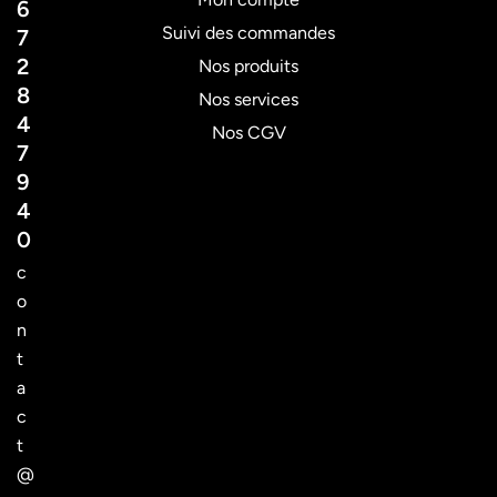
6
Suivi des commandes
7
2
Nos produits
8
Nos services
4
Nos CGV
7
9
4
0
c
o
n
t
a
c
t
@