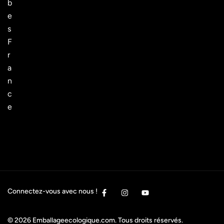
b
e
s
F
r
a
n
c
e
Connectez-vous avec nous !
© 2026
Emballageecologique.com
. Tous droits réservés.