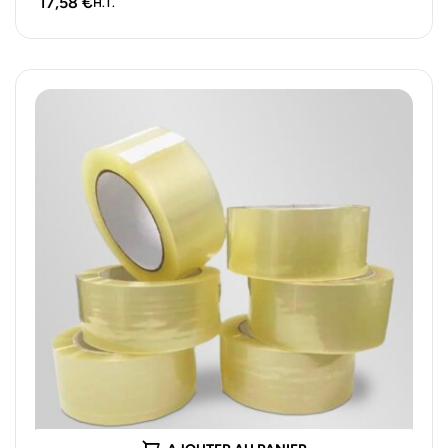
17,58
€
H.T.