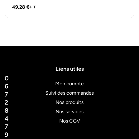
49,28
€
H.T.
Liens utiles
0
Mon compte
6
Suivi des commandes
7
2
Nos produits
8
Nos services
4
Nos CGV
7
9