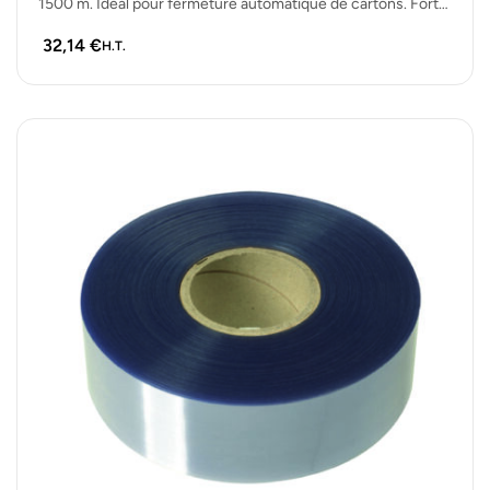
1500 m. Idéal pour fermeture automatique de cartons. Forte
adhérence, haute…
32,14
€
H.T.