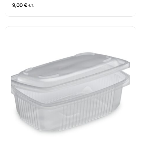
food trucks,…
9,00
€
H.T.