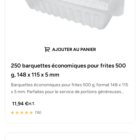
AJOUTER AU PANIER
250 barquettes économiques pour frites 500
g, 148 x 115 x 5 mm
Barquettes économiques pour frites 500 g, format 148 x 115
x 5 mm. Parfaites pour le service de portions généreuses…
11,94
€
H.T.
(16)
Noté
16
5.00
sur 5
basé sur
notations client