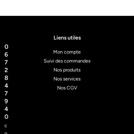
Liens utiles
0
Mon compte
6
Suivi des commandes
7
2
Nos produits
8
Nos services
4
Nos CGV
7
9
4
0
c
o