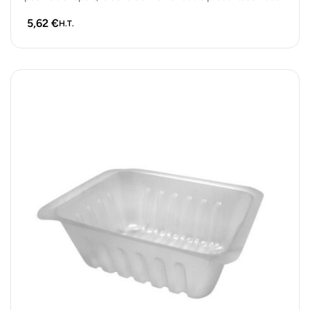
petites…
5,62
€
H.T.