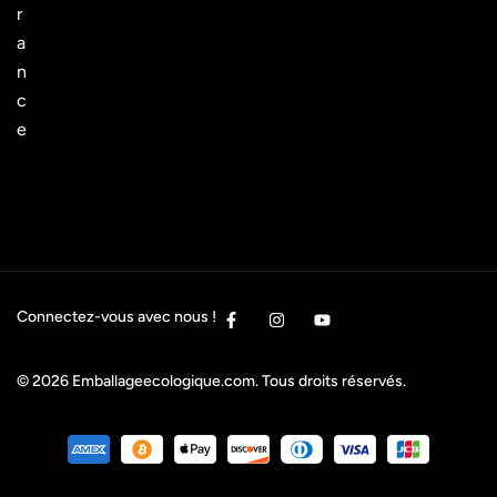
r
a
n
c
e
Connectez-vous avec nous !
© 2026
Emballageecologique.com
. Tous droits réservés.