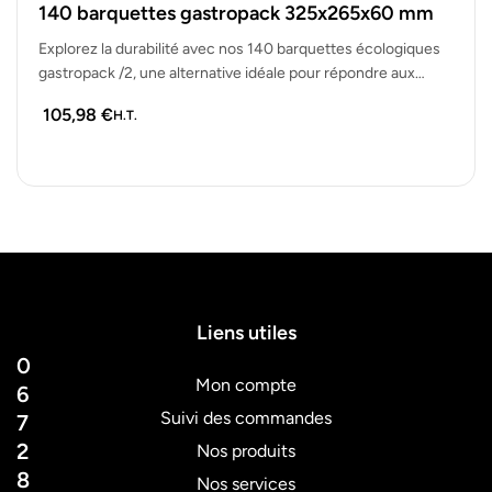
140 barquettes gastropack 325x265x60 mm
Explorez la durabilité avec nos 140 barquettes écologiques
gastropack /2, une alternative idéale pour répondre aux
attentes écologiques gastropack.
105,98
€
H.T.
Liens utiles
0
Mon compte
6
Suivi des commandes
7
2
Nos produits
8
Nos services