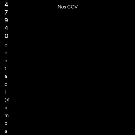
4
Nos CGV
7
9
4
0
c
o
n
t
a
c
t
@
e
m
b
a