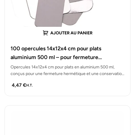
AJOUTER AU PANIER
100 opercules 14x12x4 cm pour plats
aluminium 500 ml – pour fermeture
hermétique et conservation
Opercules 14x12x4 cm pour plats en aluminium 500 ml,
conçus pour une fermeture hermétique et une conservation
optimale des plats…
4,47
€
H.T.