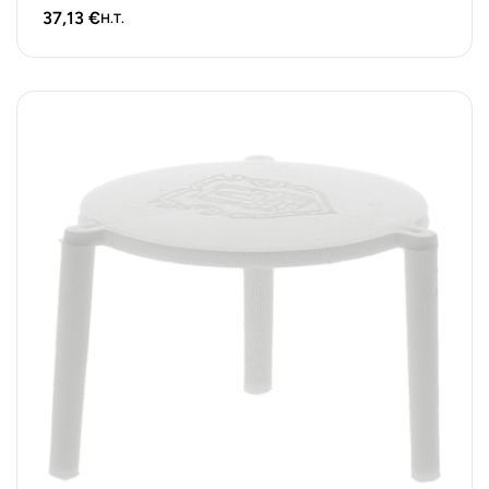
protection et le transport sécurisé…
37,13
€
H.T.