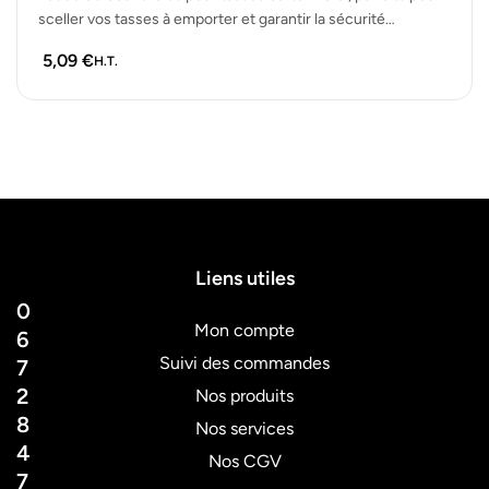
sceller vos tasses à emporter et garantir la sécurité…
5,09
€
H.T.
Liens utiles
0
Mon compte
6
Suivi des commandes
7
2
Nos produits
8
Nos services
4
Nos CGV
7