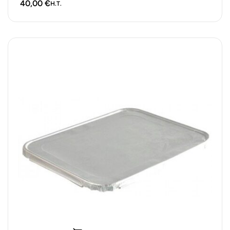
40,00
€
H.T.