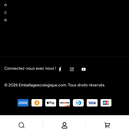
n
c
e
Connectez-vous avec nous !
© 2026
Emballageecologique.com
. Tous droits réservés.