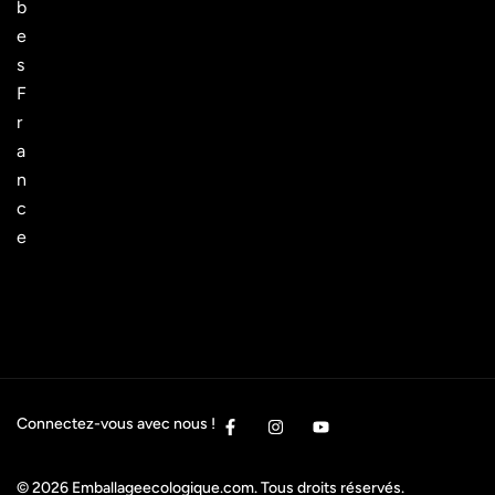
b
e
s
F
r
a
n
c
e
Connectez-vous avec nous !
© 2026
Emballageecologique.com
. Tous droits réservés.