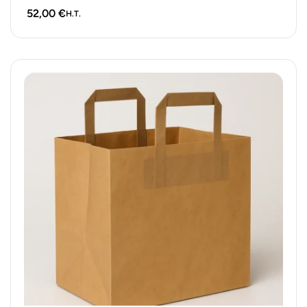
52,00
€
H.T.