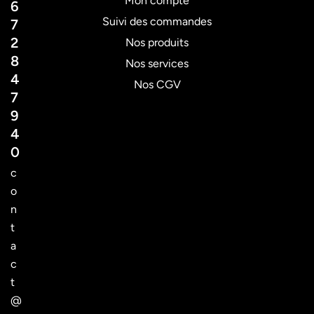
Mon compte
6
Suivi des commandes
7
2
Nos produits
8
Nos services
4
Nos CGV
7
9
4
0
c
o
n
t
a
c
t
@