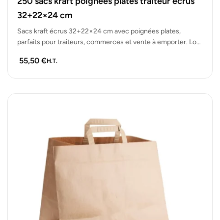
250 sacs kraft poignées plates traiteur écrus
32+22×24 cm
Sacs kraft écrus 32+22×24 cm avec poignées plates,
parfaits pour traiteurs, commerces et vente à emporter. Lot
de 250 sacs…
55,50
€
H.T.