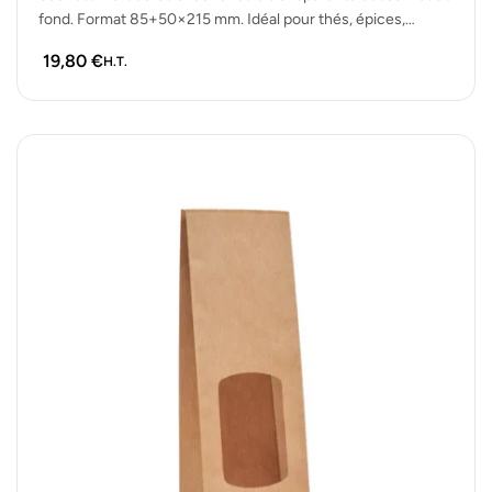
fond. Format 85+50×215 mm. Idéal pour thés, épices,
biscuits ou petits…
19,80
€
H.T.