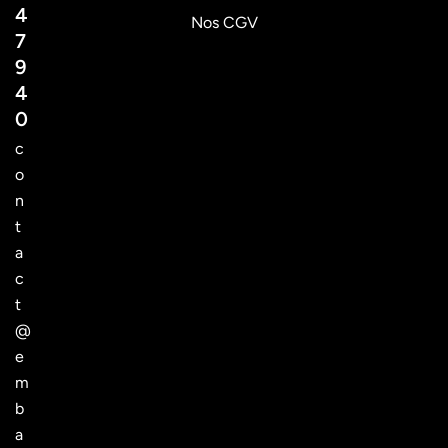
4
Nos CGV
7
9
4
0
c
o
n
t
a
c
t
@
e
m
b
a