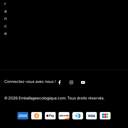
r
a
n
c
e
Connectez-vous avec nous !
© 2026
Emballageecologique.com
. Tous droits réservés.