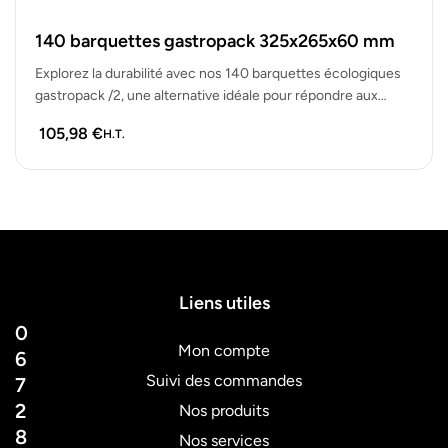
140 barquettes gastropack 325x265x60 mm
Explorez la durabilité avec nos 140 barquettes écologiques
gastropack /2, une alternative idéale pour répondre aux
attentes écologiques gastropack.
105,98
€
H.T.
Liens utiles
0
Mon compte
6
Suivi des commandes
7
2
Nos produits
8
Nos services