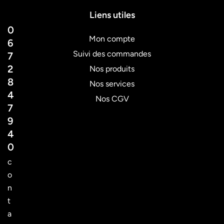
Liens utiles
0
Mon compte
6
Suivi des commandes
7
2
Nos produits
8
Nos services
4
Nos CGV
7
9
4
0
c
o
n
t
a