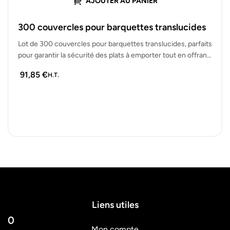
AJOUTER AU PANIER
300 couvercles pour barquettes translucides
Lot de 300 couvercles pour barquettes translucides, parfaits
pour garantir la sécurité des plats à emporter tout en offrant
une…
91,85
€
H.T.
Liens utiles
0
Mon compte