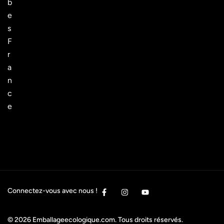
b
e
s
F
r
a
n
c
e
Connectez-vous avec nous !
© 2026
Emballageecologique.com
. Tous droits réservés.