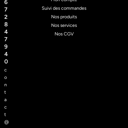
6
Suivi des commandes
7
2
Nos produits
8
Nos services
4
Nos CGV
7
9
4
0
c
o
n
t
a
c
t
@