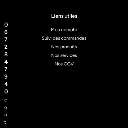
Liens utiles
0
Mon compte
6
Suivi des commandes
7
2
Nos produits
8
Nos services
4
Nos CGV
7
9
4
0
c
o
n
t