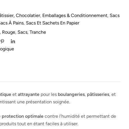
tissier, Chocolatier
,
Emballages & Conditionnement
,
Sacs
acs À Pains
,
Sacs Et Sachets En Papier
,
Rouge
,
Sacs
,
Tranche
logique
atique
et
attrayante
pour les
boulangeries
,
pâtisseries
, et
ntissant une présentation soignée.
e
protection optimale
contre l’humidité et permettant de
roduits tout en étant faciles à utiliser.