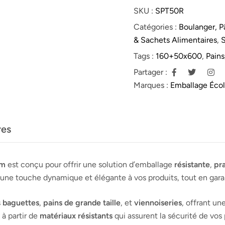
SKU :
SPT50R
Catégories :
Boulanger, Pâ
& Sachets Alimentaires
,
S
Tags :
160+50x600
,
Pains
Partager :
Marques :
Emballage Éco
res
mm
est conçu pour offrir une solution d’emballage
résistante
,
pr
une touche dynamique et élégante à vos produits, tout en gara
s
baguettes
,
pains de grande taille
, et
viennoiseries
, offrant un
 à partir de
matériaux résistants
qui assurent la sécurité de vos p