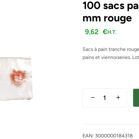
100 sacs p
mm rouge
H.T.
H.T.
8,26
7,30
€
€
9,62
€
H.T.
Sacs à pain tranche roug
pains et viennoiseries. Lo
EAN:
3000000184318