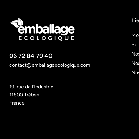
Lie
Mo
Su
Nos
06 72 84 79 40
Nos
contact@emballageecologique.com
No
19, rue de l’Industrie
11800 Trèbes
France