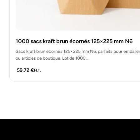
1000 sacs kraft brun écornés 125×225 mm N6
Sacs kraft brun écornés 125×225 mm N6, parfaits pour emballer 
ou articles de boutique. Lot de 1000…
59,72
€
H.T.