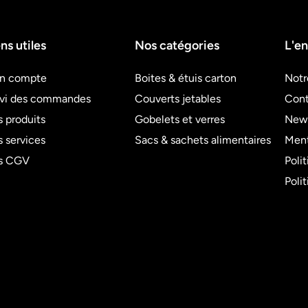
ns utiles
Nos catégories
L'en
n compte
Boites & étuis carton
Notr
ivi des commandes
Couverts jetables
Cont
 produits
Gobelets et verres
News
 services
Sacs & sachets alimentaires
Ment
s CGV
Poli
Poli