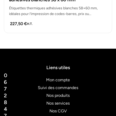
Étiquettes thermiques adhésives blanches 58×60 mm,
idéales pour l’impression de codes-barres, prix ou
informations logistiques. Lot de 35 étiquettes prêtes…
227,50
€
H.T.
Liens utiles
0
Mon compte
6
Suivi des commandes
7
2
Nos produits
8
Nos services
4
Nos CGV
7