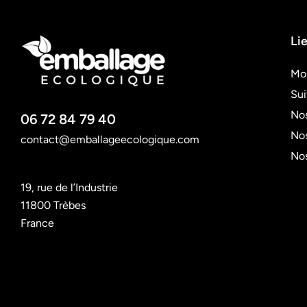
Lie
Mo
Su
Nos
06 72 84 79 40
Nos
contact@emballageecologique.com
No
19, rue de l’Industrie
11800 Trèbes
France