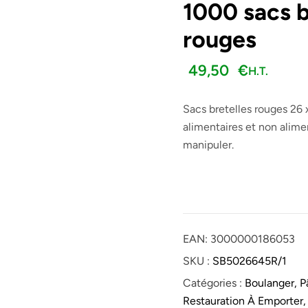
1000 sacs b
rouges
96,00
€
H.T.
H.T.
32,00
€
103,60
€
49,50
€
H.T.
Sacs bretelles rouges 26 
alimentaires et non alimen
manipuler.
EAN:
3000000186053
SKU :
SB5026645R/1
Catégories :
Boulanger, Pâ
Restauration À Emporter,