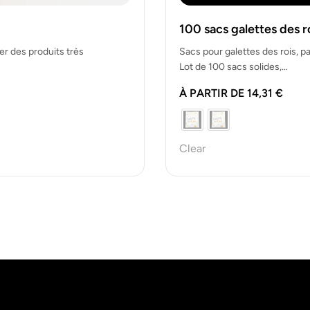
100 sacs galettes des r
r des produits très
Sacs pour galettes des rois, p
Lot de 100 sacs solides,…
À PARTIR DE
14,31
€
Clear