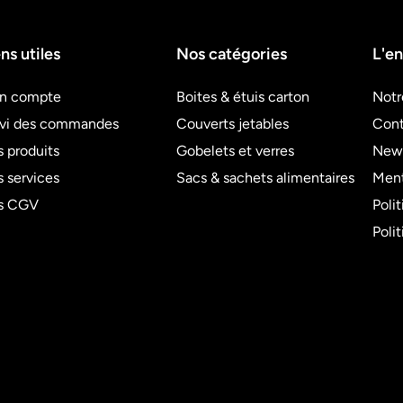
ns utiles
Nos catégories
L'en
n compte
Boites & étuis carton
Notr
ivi des commandes
Couverts jetables
Cont
 produits
Gobelets et verres
News
 services
Sacs & sachets alimentaires
Ment
s CGV
Poli
Poli