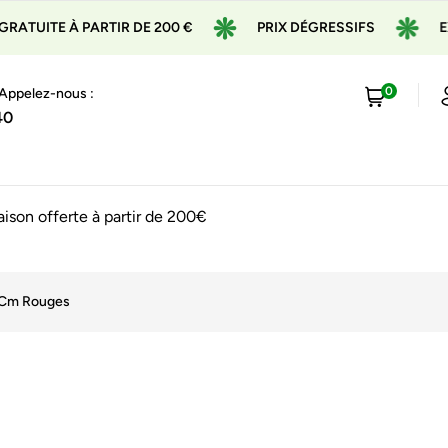
TUITE À PARTIR DE 200 €
PRIX DÉGRESSIFS
EXPÉ
0
 Appelez-nous :
40
raison offerte à partir de 200€
5 Cm Rouges