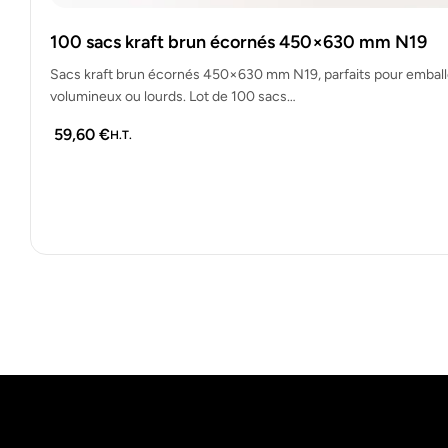
100 sacs kraft brun écornés 450×630 mm N19
Sacs kraft brun écornés 450×630 mm N19, parfaits pour emballe
volumineux ou lourds. Lot de 100 sacs…
59,60
€
H.T.