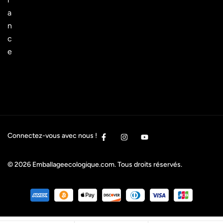
a
n
c
e
Connectez-vous avec nous !
© 2026
Emballageecologique.com
. Tous droits réservés.