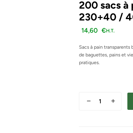
200 sacs à 
230+40 / 4
H.T.
H.T.
10,80
13,20
€
€
14,60
€
H.T.
Sacs à pain transparents
de baguettes, pains et vi
pratiques.