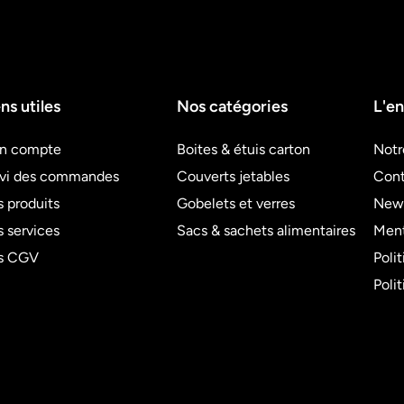
ns utiles
Nos catégories
L'en
n compte
Boites & étuis carton
Notr
ivi des commandes
Couverts jetables
Cont
 produits
Gobelets et verres
News
 services
Sacs & sachets alimentaires
Ment
s CGV
Poli
Poli