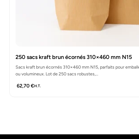
250 sacs kraft brun écornés 310×460 mm N15
Sacs kraft brun écornés 310×460 mm N15, parfaits pour emball
ou volumineux. Lot de 250 sacs robustes,…
62,70
€
H.T.