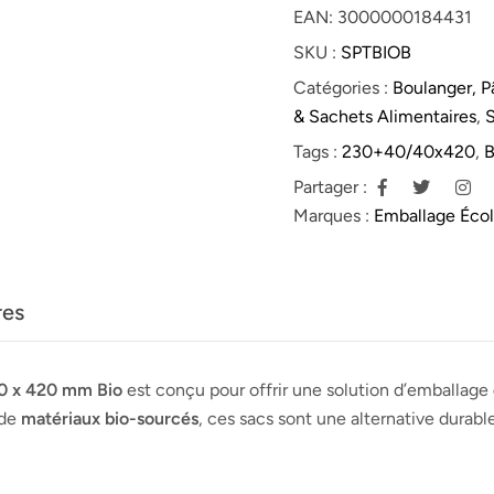
EAN:
3000000184431
SKU :
SPTBIOB
Catégories :
Boulanger, Pâ
& Sachets Alimentaires
,
S
Tags :
230+40/40x420
,
B
Partager :
Marques :
Emballage Éco
res
40 x 420 mm Bio
est conçu pour offrir une solution d’emballage
 de
matériaux bio-sourcés
, ces sacs sont une alternative durab