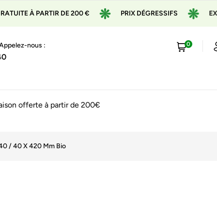
PARTIR DE 200 €
PRIX DÉGRESSIFS
EXPÉDITION 
0
 Appelez-nous :
40
raison offerte à partir de 200€
40 / 40 X 420 Mm Bio