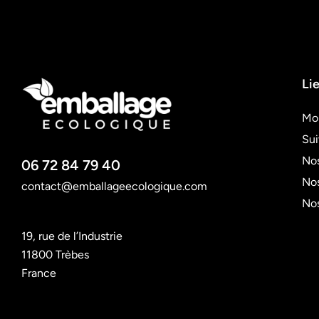
Lie
Mo
Su
Nos
06 72 84 79 40
Nos
contact@emballageecologique.com
No
19, rue de l’Industrie
11800 Trèbes
France