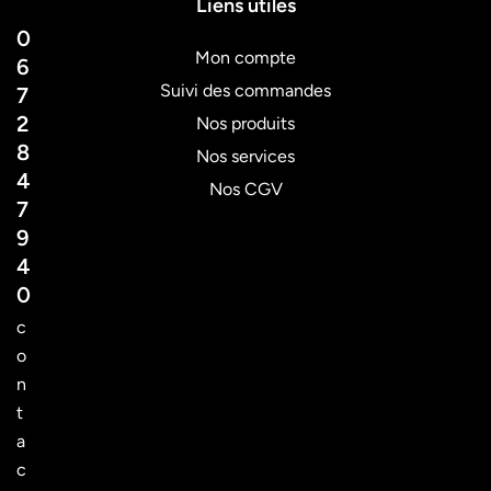
Liens utiles
0
Mon compte
6
Suivi des commandes
7
2
Nos produits
8
Nos services
4
Nos CGV
7
9
4
0
c
o
n
t
a
c