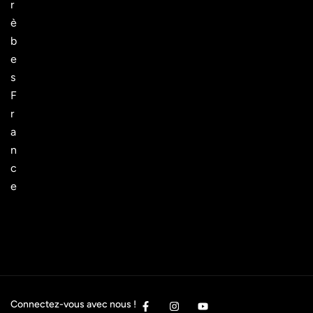
r
è
b
e
s
F
r
a
n
c
e
Connectez-vous avec nous !