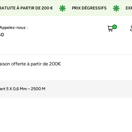
UITE À PARTIR DE 200 €
PRIX DÉGRESSIFS
EXPÉD
0
 Appelez-nous :
40
raison offerte à partir de 200€
Vert 5 X 0,6 Mm – 2500 M