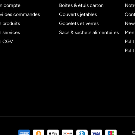
n compte
Boites & étuis carton
Notr
ivi des commandes
Couverts jetables
Cont
 produits
Gobelets et verres
News
 services
Sacs & sachets alimentaires
Ment
s CGV
Poli
Poli
©