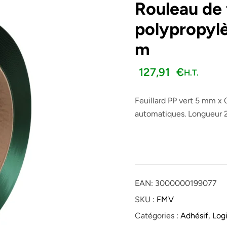
Rouleau de 
polypropyl
H.T.
H.T.
17,28
32,14
€
€
m
127,91
€
H.T.
Feuillard PP vert 5 mm x
automatiques. Longueur 25
EAN:
3000000199077
SKU :
FMV
Catégories :
Adhésif
,
Logi