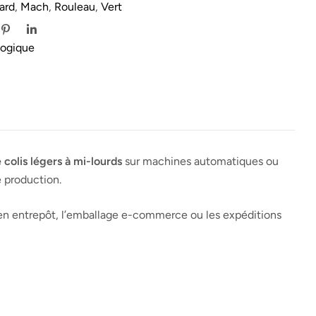
lard
,
Mach
,
Rouleau
,
Vert
logique
 colis légers à mi-lourds
sur machines automatiques ou
e production.
t en entrepôt, l’emballage e-commerce ou les expéditions