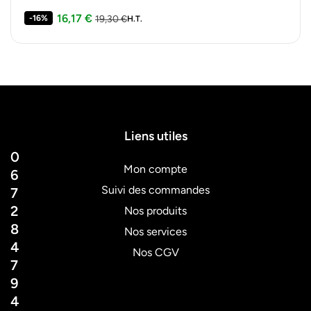
conditionnement et le transport de frites,…
16,17
€
-16%
19,30
€
H.T.
Liens utiles
0
Mon compte
6
Suivi des commandes
7
2
Nos produits
8
Nos services
4
Nos CGV
7
9
4