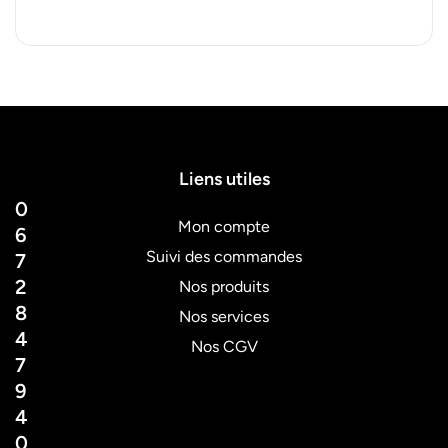
Liens utiles
0
Mon compte
6
Suivi des commandes
7
2
Nos produits
8
Nos services
4
Nos CGV
7
9
4
0