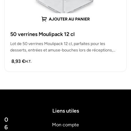
AJOUTER AU PANIER
50 verrines Moulipack 12 cl
Lot de 50 verrines Moulipack 12 cl, parfaites pour les
desserts, entrées et amuse-bouches lors de réceptions,
buffets et autres…
8,93
€
H.T.
Liens utiles
0
Mon compte
6