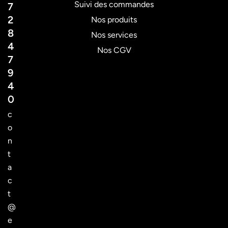
Suivi des commandes
7
2
Nos produits
8
Nos services
4
Nos CGV
7
9
4
0
c
o
n
t
a
c
t
@
e