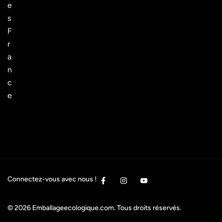
e
s
F
r
a
n
c
e
Connectez-vous avec nous !
© 2026
Emballageecologique.com
. Tous droits réservés.