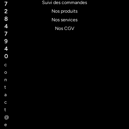
Suivi des commandes
7
2
Nos produits
8
Nos services
4
Nos CGV
7
9
4
0
c
o
n
t
a
c
t
@
e