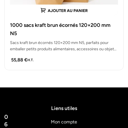
AJOUTER AU PANIER
1000 sacs kraft brun écornés 120×200 mm
N5
Sacs kraft brun écornés 120×200 mm N5, parfaits pour
emballer petits produits alimentaires, accessoires ou objets
de boutique. Lot de…
55,88
€
H.T.
Liens utiles
0
Mon compte
6