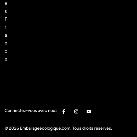
e
s
F
r
a
n
c
e
Connectez-vous avec nous !
© 2026
Emballageecologique.com
. Tous droits réservés.