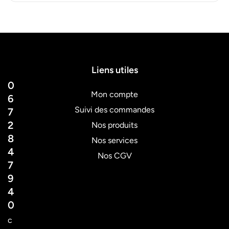
Liens utiles
0
Mon compte
6
Suivi des commandes
7
2
Nos produits
8
Nos services
4
Nos CGV
7
9
4
0
c