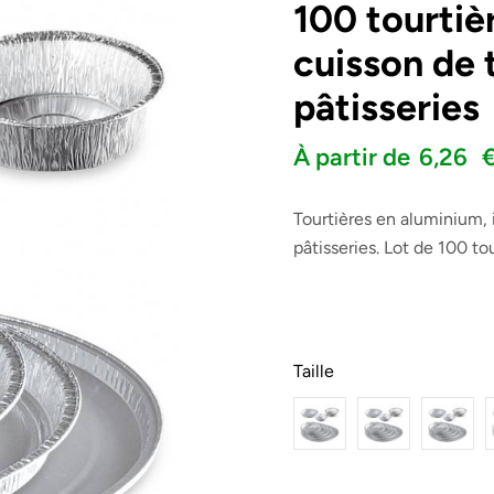
100 tourtiè
cuisson de 
H.T.
45,00
€
4,91
€
pâtisseries
À partir de
6,26
Tourtières en aluminium, i
pâtisseries. Lot de 100 tou
Taille