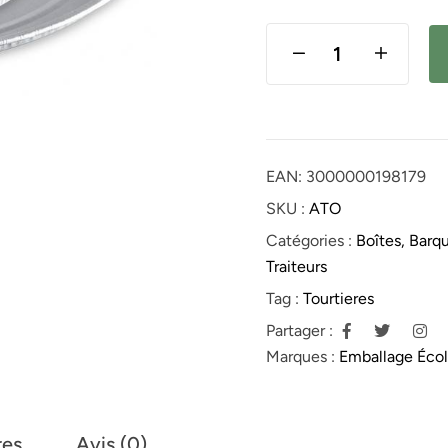
EAN:
3000000198179
SKU :
ATO
Catégories :
Boîtes, Barq
Traiteurs
Tag :
Tourtieres
Partager :
Marques :
Emballage Éco
res
Avis (0)