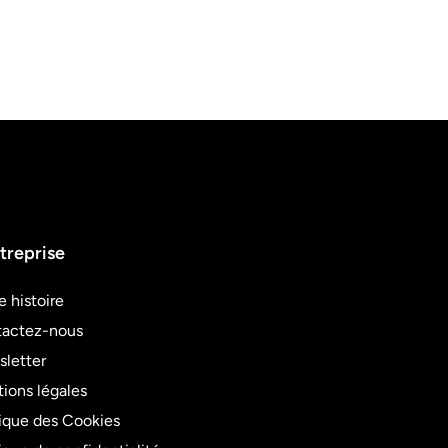
treprise
e histoire
actez-nous
letter
ions légales
tique des Cookies