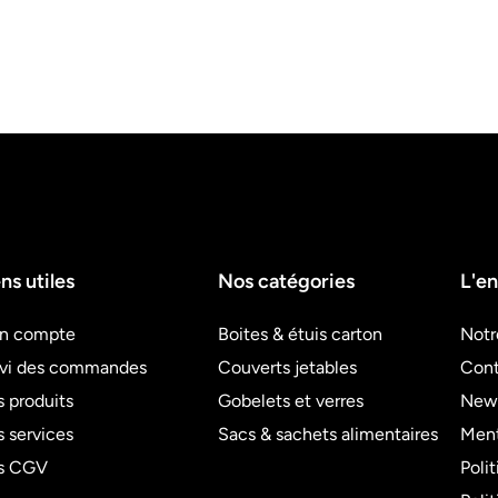
ns utiles
Nos catégories
L'en
n compte
Boites & étuis carton
Notr
ivi des commandes
Couverts jetables
Cont
 produits
Gobelets et verres
News
 services
Sacs & sachets alimentaires
Ment
s CGV
Poli