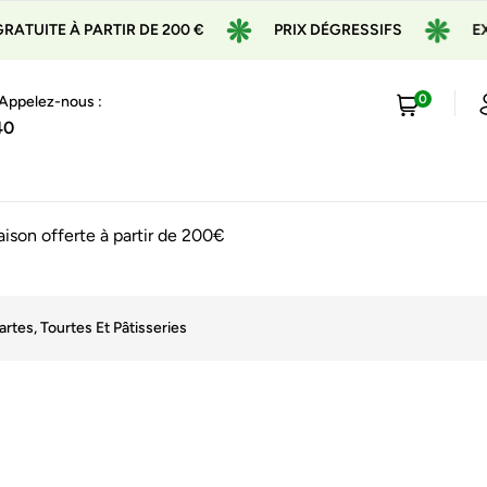
ARTIR DE 200 €
PRIX DÉGRESSIFS
EXPÉDITION E
0
 Appelez-nous :
40
raison offerte à partir de 200€
rtes, Tourtes Et Pâtisseries