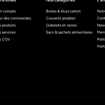
ns utiles
Nos catégories
L'en
n compte
Boites & étuis carton
Notr
ivi des commandes
Couverts jetables
Cont
 produits
Gobelets et verres
News
 services
Sacs & sachets alimentaires
Ment
s CGV
Poli
Poli