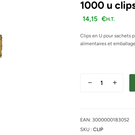
1000 u clip
14,15
H.T.
H.T.
€
227,50
113,85
€
€
H.T.
Clips en U pour sachets p
alimentaires et emballages
EAN:
3000000183052
SKU :
CLIP