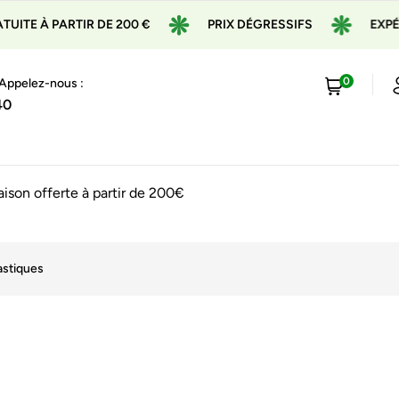
TE À PARTIR DE 200 €
PRIX DÉGRESSIFS
EXPÉDI
0
 Appelez-nous :
40
raison offerte à partir de 200€
astiques