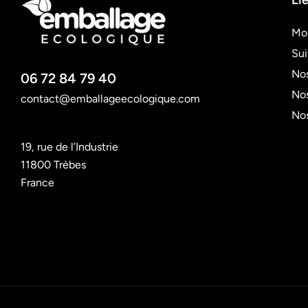
Lie
Mo
Su
Nos
06 72 84 79 40
Nos
contact@emballageecologique.com
No
19, rue de l’Industrie
11800 Trèbes
France