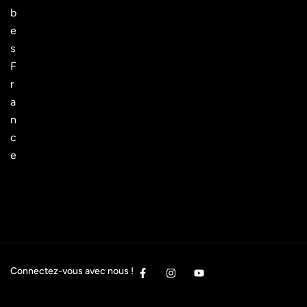
b
e
s
F
r
a
n
c
e
Connectez-vous avec nous !