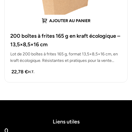
AJOUTER AU PANIER
200 boîtes à frites 165 g en kraft écologique –
13,5×8,5×16 cm
Lot de 200 boîtes à frites 165 g, format 13,5×8,5×16 cm, en
kraft écologique. Résistantes et pratiques pour la vente…
22,78
€
H.T.
Liens utiles
0