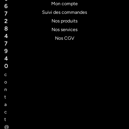
Mon compte
6
Suivi des commandes
7
2
Nos produits
8
Nos services
4
Nos CGV
7
9
4
0
c
o
n
t
a
c
t
@