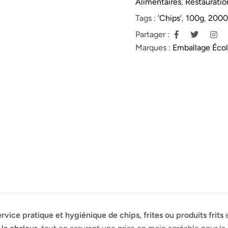
Alimentaires
,
Restauratio
Tags :
'chips'
,
100g
,
2000
Partager :
Marques :
Emballage Éco
ervice pratique et hygiénique de chips, frites ou produits frits
e