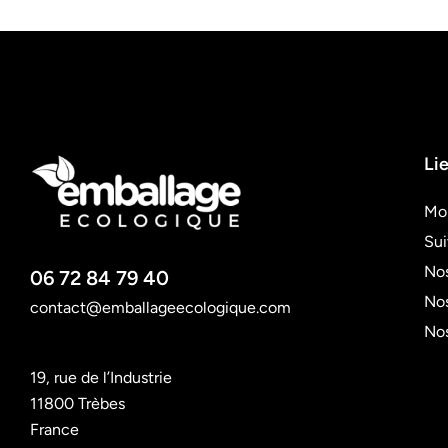
Lie
Mo
Su
Nos
06 72 84 79 40
Nos
contact@emballageecologique.com
No
19, rue de l’Industrie
11800 Trèbes
France