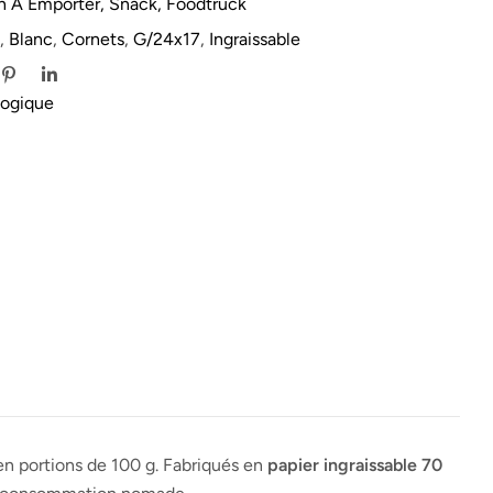
n À Emporter, Snack, Foodtruck
,
Blanc
,
Cornets
,
G/24x17
,
Ingraissable
logique
n portions de 100 g. Fabriqués en
papier ingraissable 70