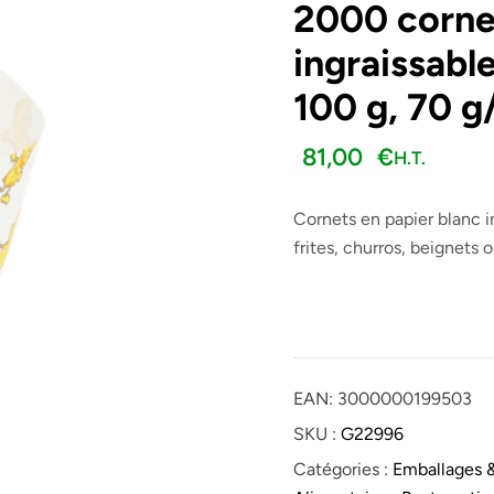
2000 cornet
ingraissabl
121,20
€
H.T.
H.T.
114,50
€
11,32
€
100 g, 70 g
81,00
€
H.T.
Cornets en papier blanc i
frites, churros, beignets
EAN:
3000000199503
SKU :
G22996
Catégories :
Emballages 