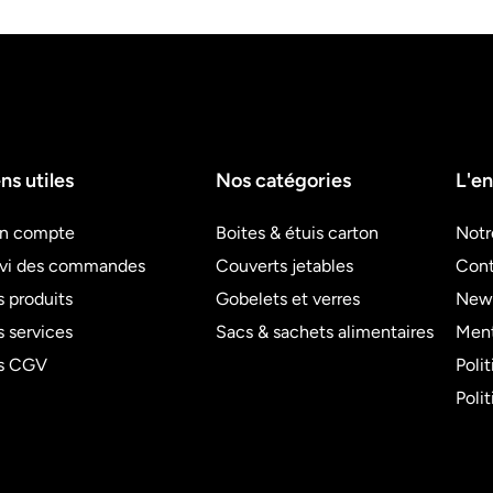
ns utiles
Nos catégories
L'en
n compte
Boites & étuis carton
Notr
ivi des commandes
Couverts jetables
Cont
 produits
Gobelets et verres
News
 services
Sacs & sachets alimentaires
Ment
s CGV
Poli
Poli