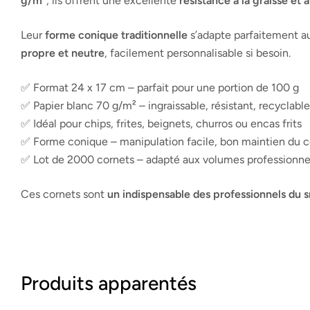
g/m²
, ils offrent une excellente
résistance à la graisse et à
Leur
forme conique traditionnelle
s’adapte parfaitement au
propre et neutre
, facilement personnalisable si besoin.
✅ Format 24 x 17 cm – parfait pour une portion de 100 g
✅ Papier blanc 70 g/m² – ingraissable, résistant, recyclable
✅ Idéal pour chips, frites, beignets, churros ou encas frits
✅ Forme conique – manipulation facile, bon maintien du 
✅ Lot de 2000 cornets – adapté aux volumes professionne
Ces cornets sont
un indispensable des professionnels du 
Produits apparentés