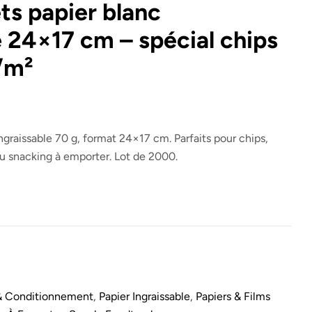
s papier blanc
e 24×17 cm – spécial chips
/m²
ngraissable 70 g, format 24×17 cm. Parfaits pour chips,
 ou snacking à emporter. Lot de 2000.
& Conditionnement
,
Papier Ingraissable
,
Papiers & Films