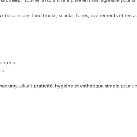
 la chaleur
, tout en assurant une prise en main agréable pour
x besoins des food trucks, snacks, foires, événements et restau
contenu
ls
snacking
, alliant
praticité, hygiène et esthétique simple
pour un