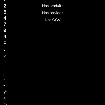
2
Nos produits
8
Nos services
4
Nos CGV
7
9
4
0
c
o
n
t
a
c
t
@
e
m