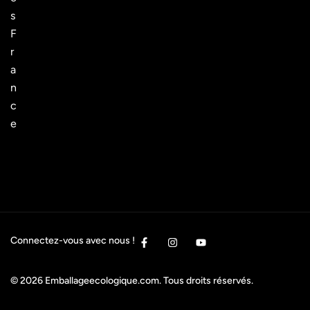
s
F
r
a
n
c
e
Connectez-vous avec nous !
© 2026
Emballageecologique.com
. Tous droits réservés.