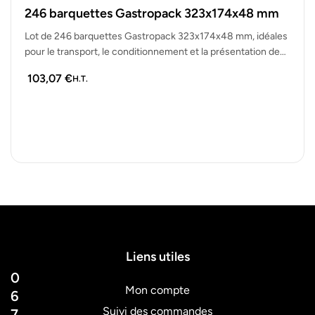
246 barquettes Gastropack 323x174x48 mm
Lot de 246 barquettes Gastropack 323x174x48 mm, idéales
pour le transport, le conditionnement et la présentation de
plats à emporter,…
103,07
€
H.T.
Liens utiles
0
Mon compte
6
Suivi des commandes
7