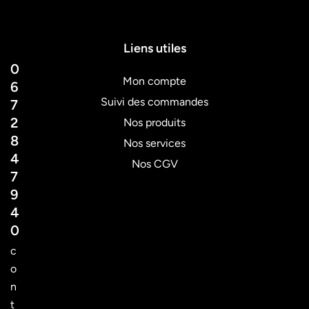
Liens utiles
0
Mon compte
6
Suivi des commandes
7
2
Nos produits
8
Nos services
4
Nos CGV
7
9
4
0
c
o
n
t