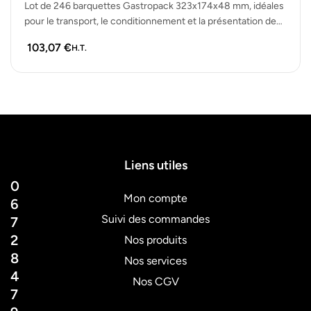
Lot de 246 barquettes Gastropack 323x174x48 mm, idéales
pour le transport, le conditionnement et la présentation de
plats à emporter,…
103,07
€
H.T.
Liens utiles
0
Mon compte
6
Suivi des commandes
7
2
Nos produits
8
Nos services
4
Nos CGV
7