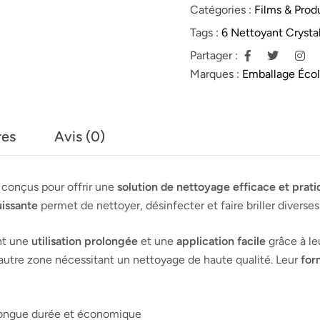
Catégories :
Films & Produ
Tags :
6 Nettoyant Crysta
Partager :
Marques :
Emballage Éco
res
Avis (0)
conçus pour offrir une
solution de nettoyage efficace et prat
issante
permet de nettoyer, désinfecter et faire briller diverse
ent une
utilisation prolongée
et une
application facile
grâce à le
 autre zone nécessitant un nettoyage de haute qualité. Leur
for
 longue durée et économique