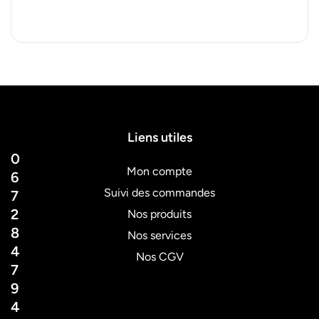
Liens utiles
0
Mon compte
6
Suivi des commandes
7
2
Nos produits
8
Nos services
4
Nos CGV
7
9
4