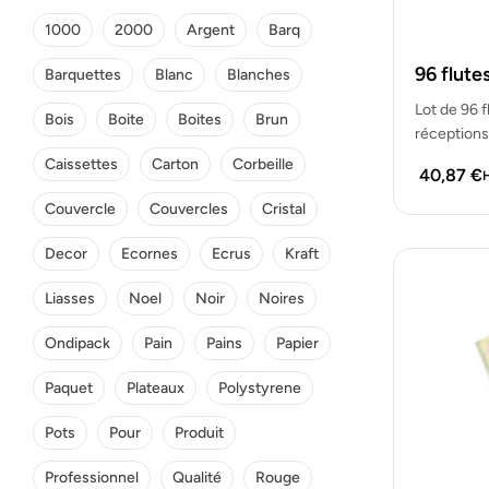
1000
2000
Argent
Barq
96 flute
Barquettes
Blanc
Blanches
Lot de 96 f
Bois
Boite
Boites
Brun
réceptions
solution…
Caissettes
Carton
Corbeille
40,87
€
H
Couvercle
Couvercles
Cristal
Decor
Ecornes
Ecrus
Kraft
Liasses
Noel
Noir
Noires
Ondipack
Pain
Pains
Papier
Paquet
Plateaux
Polystyrene
Pots
Pour
Produit
Professionnel
Qualité
Rouge