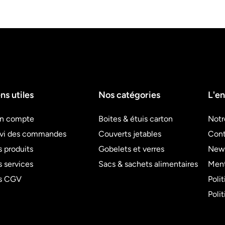
ns utiles
Nos catégories
L'en
n compte
Boites & étuis carton
Notr
ivi des commandes
Couverts jetables
Cont
 produits
Gobelets et verres
News
 services
Sacs & sachets alimentaires
Ment
s CGV
Poli
Poli