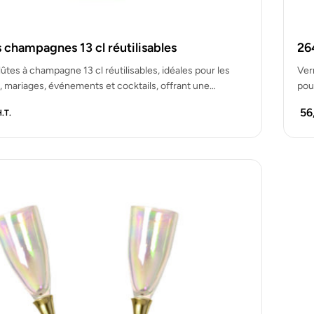
s champagnes 13 cl réutilisables
26
lûtes à champagne 13 cl réutilisables, idéales pour les
Ver
, mariages, événements et cocktails, offrant une
pou
56
.T.