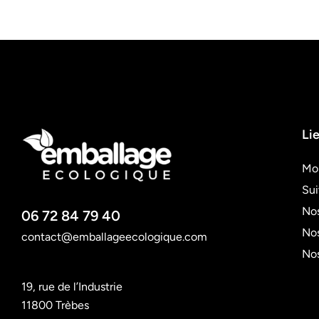
Lie
Mo
Su
Nos
06 72 84 79 40
Nos
contact@emballageecologique.com
No
19, rue de l’Industrie
11800 Trèbes