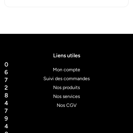
Liens utiles
0
Mon compte
6
Suivi des commandes
7
2
Nos produits
8
Nos services
4
Nos CGV
7
9
4