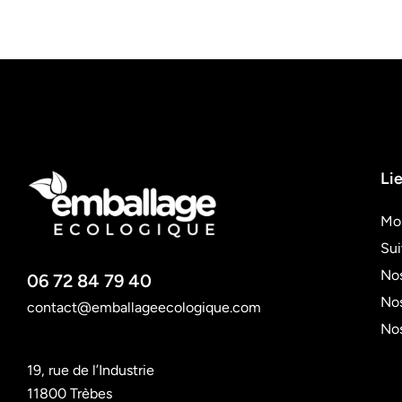
Lie
Mo
Su
Nos
06 72 84 79 40
Nos
contact@emballageecologique.com
No
19, rue de l’Industrie
11800 Trèbes