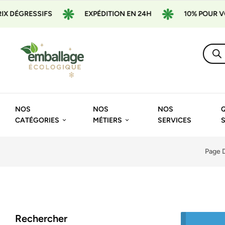
 DÉGRESSIFS
EXPÉDITION EN 24H
10% POUR VOT
NOS
NOS
NOS
CATÉGORIES
MÉTIERS
SERVICES
Page D
Rechercher