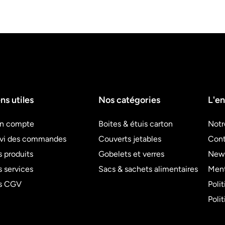
ns utiles
Nos catégories
L'en
n compte
Boites & étuis carton
Notr
ivi des commandes
Couverts jetables
Cont
 produits
Gobelets et verres
News
 services
Sacs & sachets alimentaires
Ment
s CGV
Poli
Poli