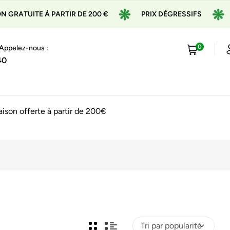
TE À PARTIR DE 200 €
PRIX DÉGRESSIFS
EXPÉDI
0
 Appelez-nous :
40
raison offerte à partir de 200€