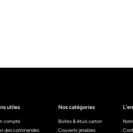
ns utiles
Nos catégories
L'en
n compte
Boites & étuis carton
Notr
ivi des commandes
Couverts jetables
Cont