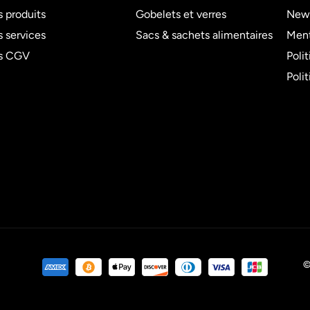
 produits
Gobelets et verres
News
 services
Sacs & sachets alimentaires
Ment
s CGV
Poli
Poli
©