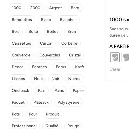
1000
2000
Argent
Barq
1000 sac
Barquettes
Blanc
Blanches
Sacs sous 
Bois
Boite
Boites
Brun
durée de v
Caissettes
Carton
Corbeille
À PARTI
Couvercle
Couvercles
Cristal
Decor
Ecornes
Ecrus
Kraft
Clear
Liasses
Noel
Noir
Noires
Ondipack
Pain
Pains
Papier
Paquet
Plateaux
Polystyrene
Pots
Pour
Produit
Professionnel
Qualité
Rouge