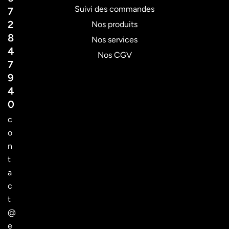
Suivi des commandes
7
2
Nos produits
8
Nos services
4
Nos CGV
7
9
4
0
c
o
n
t
a
c
t
@
e