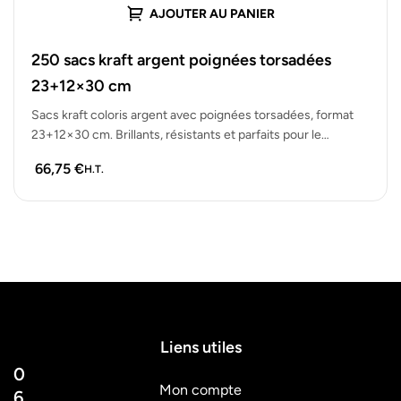
AJOUTER AU PANIER
250 sacs kraft argent poignées torsadées
23+12×30 cm
Sacs kraft coloris argent avec poignées torsadées, format
23+12×30 cm. Brillants, résistants et parfaits pour le
packaging cadeau. Lot de…
66,75
€
H.T.
Liens utiles
0
Mon compte
6