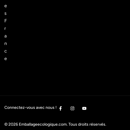
e
s
F
r
a
n
c
e
Connectez-vous avec nous !
© 2026
Emballageecologique.com
. Tous droits réservés.