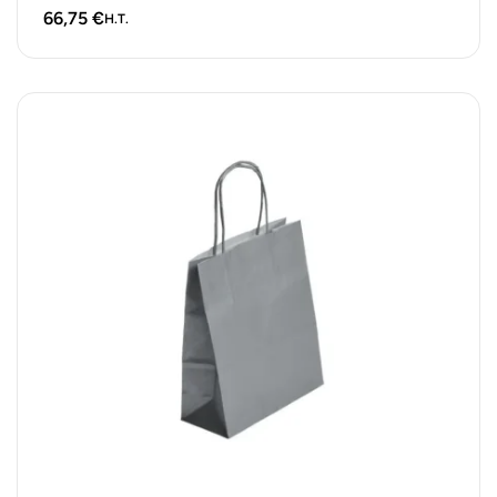
unités.
66,75
€
H.T.