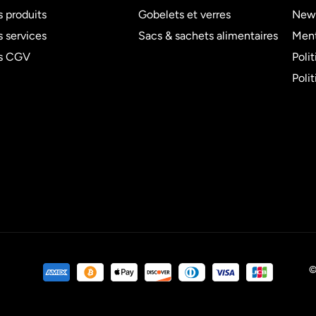
 produits
Gobelets et verres
News
 services
Sacs & sachets alimentaires
Ment
s CGV
Poli
Poli
©