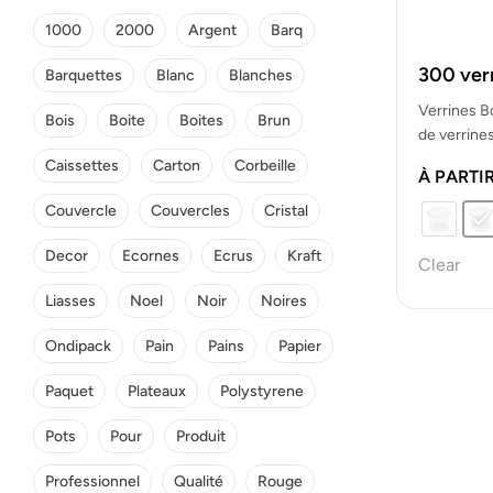
1000
2000
Argent
Barq
300 verr
Barquettes
Blanc
Blanches
Verrines Bo
Bois
Boite
Boites
Brun
de verrine
résistante
Caissettes
Carton
Corbeille
À PARTI
Couvercle
Couvercles
Cristal
Decor
Ecornes
Ecrus
Kraft
Clear
Liasses
Noel
Noir
Noires
Ondipack
Pain
Pains
Papier
Paquet
Plateaux
Polystyrene
Pots
Pour
Produit
Professionnel
Qualité
Rouge