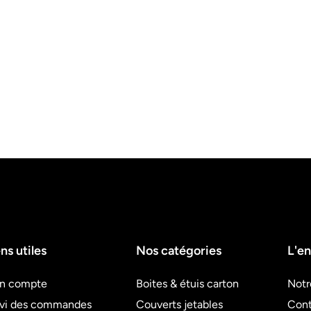
ns utiles
Nos catégories
L'en
n compte
Boites & étuis carton
Notr
ivi des commandes
Couverts jetables
Cont