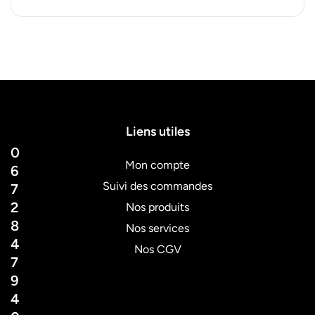
Liens utiles
0
Mon compte
6
Suivi des commandes
7
2
Nos produits
8
Nos services
4
Nos CGV
7
9
4