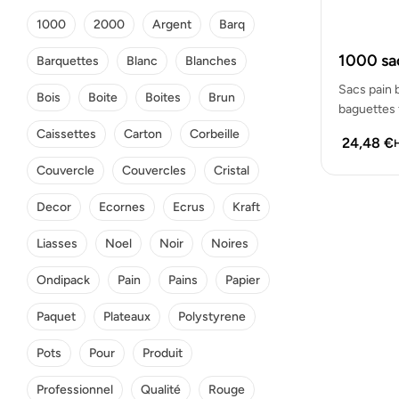
1000
2000
Argent
Barq
1000 sa
Barquettes
Blanc
Blanches
Sacs pain 
Bois
Boite
Boites
Brun
baguettes f
Caissettes
Carton
Corbeille
24,48
€
H
Couvercle
Couvercles
Cristal
Decor
Ecornes
Ecrus
Kraft
Liasses
Noel
Noir
Noires
Ondipack
Pain
Pains
Papier
Paquet
Plateaux
Polystyrene
Pots
Pour
Produit
Professionnel
Qualité
Rouge