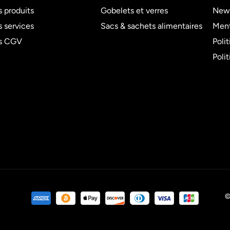
 produits
Gobelets et verres
News
 services
Sacs & sachets alimentaires
Ment
s CGV
Poli
Poli
©