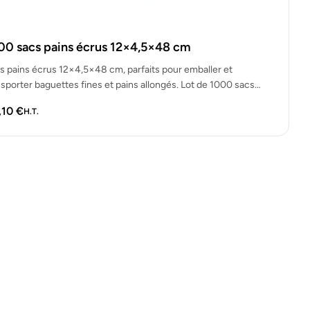
00 sacs pains écrus 12×4,5×48 cm
s pains écrus 12×4,5×48 cm, parfaits pour emballer et
nsporter baguettes fines et pains allongés. Lot de 1000 sacs
ides,…
,10
€
H.T.