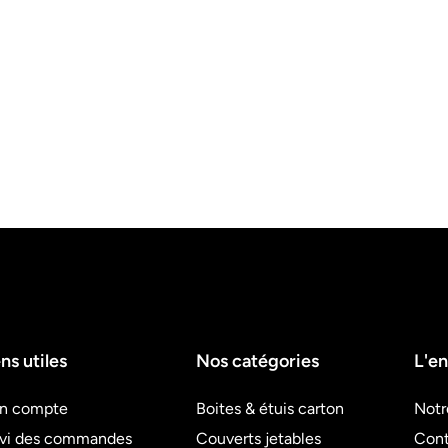
ns utiles
Nos catégories
L'en
n compte
Boites & étuis carton
Notr
ivi des commandes
Couverts jetables
Cont