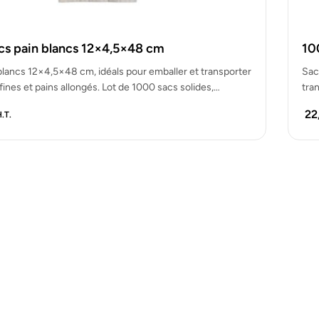
cs pain blancs 12×4,5×48 cm
10
blancs 12×4,5×48 cm, idéals pour emballer et transporter
Sac
ines et pains allongés. Lot de 1000 sacs solides,…
tra
sol
22
.T.