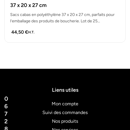
37 x 20 x 27 cm
Sacs cabas en polyéthylène 37 x 20 x 27 cm, parfaits pour
l’emballage des produits de boucherie. Lot de 25…
44,50
€
H.T.
Liens utiles
0
Mon compte
6
Suivi des commandes
7
2
Nos produits
8
Nos services