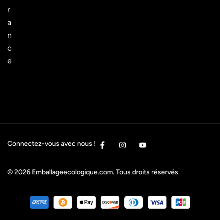
r
a
n
c
e
Connectez-vous avec nous !
© 2026
Emballageecologique.com
. Tous droits réservés.