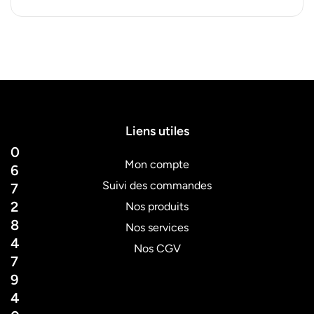
Liens utiles
0
Mon compte
6
Suivi des commandes
7
2
Nos produits
8
Nos services
4
Nos CGV
7
9
4