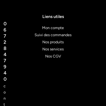
Liens utiles
0
Mon compte
6
Suivi des commandes
7
2
Nos produits
8
Nos services
4
Nos CGV
7
9
4
0
c
o
n
t