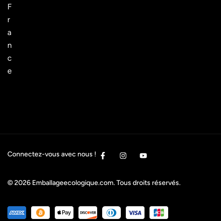
F
r
a
n
c
e
Connectez-vous avec nous !
© 2026
Emballageecologique.com
. Tous droits réservés.