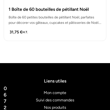
1 Boîte de 60 bouteilles de pétillant Noël
Boîte de 60 petites bouteilles de pétillant Noël, parfaites
pour décorer vos gâteaux, cupcakes et pâtisseries de Noël.
Lot de…
31,75
€
H.T.
Liens utiles
0
Mon compte
6
Suivi des commandes
7
2
Nos produits