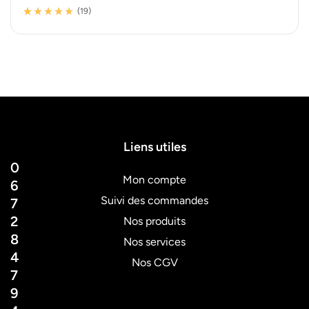
(19)
Noté
19
5.00
sur 5
basé sur
notations client
Liens utiles
0
Mon compte
6
Suivi des commandes
7
2
Nos produits
8
Nos services
4
Nos CGV
7
9