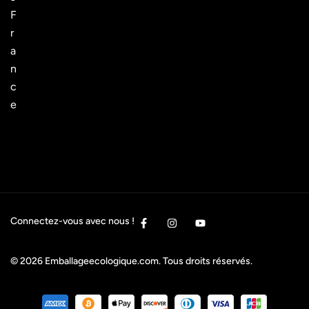
F
r
a
n
c
e
Connectez-vous avec nous !
© 2026
Emballageecologique.com
. Tous droits réservés.