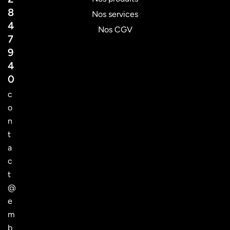
8
Nos services
4
Nos CGV
7
9
4
0
c
o
n
t
a
c
t
@
e
m
b