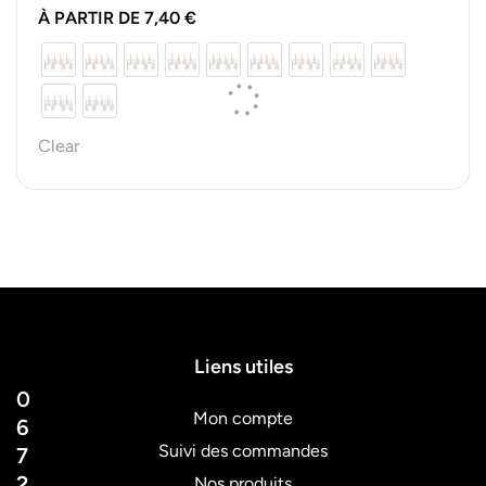
10 bougies, idéal pour personnaliser…
À PARTIR DE
7,40
€
Clear
Liens utiles
0
Mon compte
6
Suivi des commandes
7
2
Nos produits