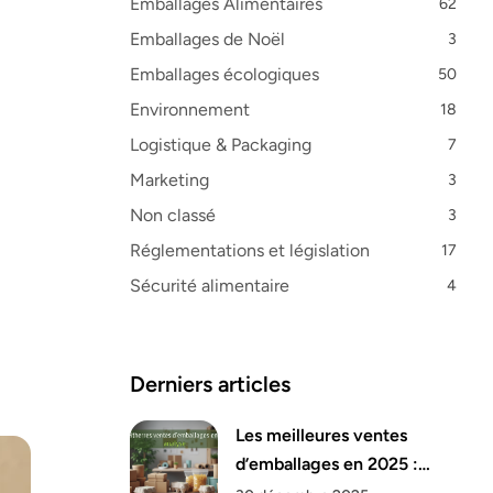
Emballages Alimentaires
62
Emballages de Noël
3
Emballages écologiques
50
Environnement
18
Logistique & Packaging
7
Marketing
3
Non classé
3
Réglementations et législation
17
Sécurité alimentaire
4
Derniers articles
Les meilleures ventes
d’emballages en 2025 :
analyse