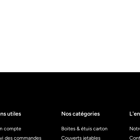
ns utiles
Nos catégories
L'en
n compte
Boites & étuis carton
Notr
ivi des commandes
Couverts jetables
Cont