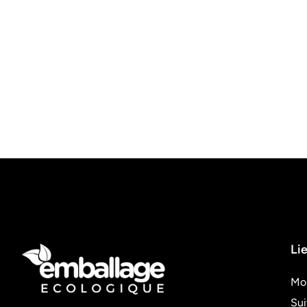
Lie
Mo
Su