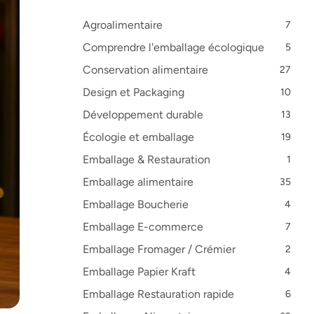
Agroalimentaire
7
Comprendre l'emballage écologique
5
Conservation alimentaire
27
Design et Packaging
10
Développement durable
13
Écologie et emballage
19
Emballage & Restauration
1
Emballage alimentaire
35
Emballage Boucherie
4
Emballage E-commerce
7
Emballage Fromager / Crémier
2
Emballage Papier Kraft
4
Emballage Restauration rapide
6