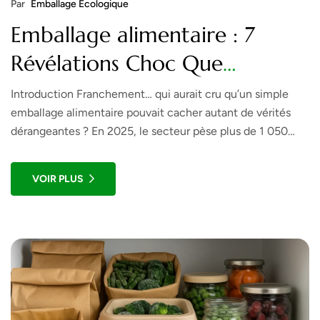
Par
Emballage Écologique
Emballage alimentaire : 7
Révélations Choc Que
Personne Ne Vous Dit en 2025
Introduction Franchement… qui aurait cru qu’un simple
emballage alimentaire pouvait cacher autant de vérités
dérangeantes ? En 2025, le secteur pèse plus de 1 050
milliards $ dans le monde et pourtant, les coulisses restent
floues. Je me rappelle encore ma première commande
VOIR PLUS
d’emballages soi-disant “écologiques” en 2019 : mauvaise
surprise, impossible de les recycler, […]