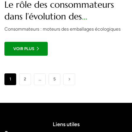
Le rôle des consommateurs
dans l’évolution des
emballages écologiques
Consommateurs : moteurs des emballages écologiques
VOIR PLUS
1
2
…
5
Liens utiles