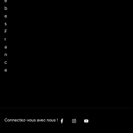
è
b
e
s
F
r
a
n
c
e
Connectez-vous avec nous !