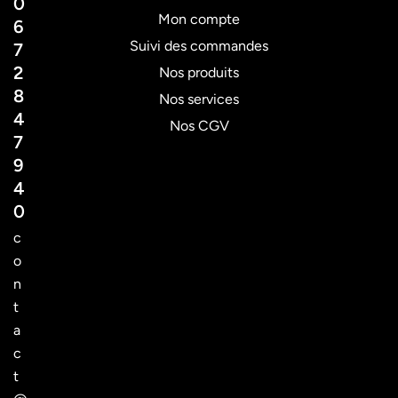
0
Mon compte
6
Suivi des commandes
7
2
Nos produits
8
Nos services
4
Nos CGV
7
9
4
0
c
o
n
t
a
c
t