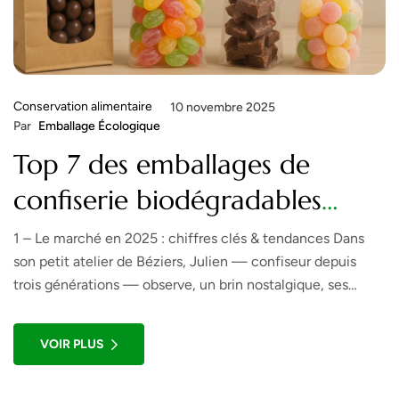
Conservation alimentaire
10 novembre 2025
Par
Emballage Écologique
Top 7 des emballages de
confiserie biodégradables
testés par les pros !
1 – Le marché en 2025 : chiffres clés & tendances Dans
son petit atelier de Béziers, Julien — confiseur depuis
trois générations — observe, un brin nostalgique, ses
anciens sachets plastiques transparents. « À l’époque, on
ne se posait pas la question. » Aujourd’hui, il a dû s’y
VOIR PLUS
plonger corps et âme : la […]