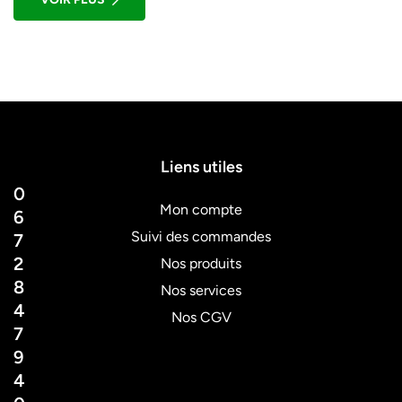
pâtissier de quartier glisser ses éclairs […]
Liens utiles
0
Mon compte
6
Suivi des commandes
7
2
Nos produits
8
Nos services
4
Nos CGV
7
9
4