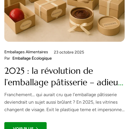
Emballages Alimentaires
23 octobre 2025
Par
Emballage Écologique
2025 : la révolution de
l’emballage pâtisserie – adieu
le plastique, bonjour le style !
Franchement… qui aurait cru que l’emballage pâtisserie
deviendrait un sujet aussi brûlant ? En 2025, les vitrines
changent de visage. Exit le plastique terne et impersonnel
; place au kraft, à la transparence soignée et au design
éco-chic. J’ai encore en tête la première fois où j’ai vu un
VOIR PLUS