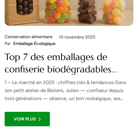
Conservation alimentaire
10 novembre 2025
Par
Emballage Écologique
Top 7 des emballages de
confiserie biodégradables
testés par les pros !
1 – Le marché en 2025 : chiffres clés & tendances Dans
son petit atelier de Béziers, Julien — confiseur depuis
trois générations — observe, un brin nostalgique, ses
anciens sachets plastiques transparents. « À l’époque, on
ne se posait pas la question. » Aujourd’hui, il a dû s’y
VOIR PLUS
plonger corps et âme : la […]