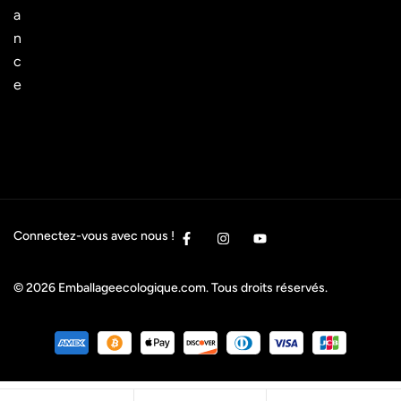
a
n
c
e
Connectez-vous avec nous !
© 2026
Emballageecologique.com
. Tous droits réservés.